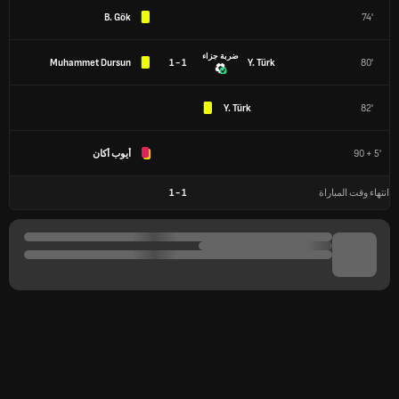
B. Gök
74'
ضربة جزاء
Muhammet Dursun
1 - 1
Y. Türk
80'
Y. Türk
82'
90 + 5'
أيوب أكان
انتهاء وقت المباراة
1
-
1