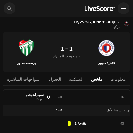
2. Lig 25/26, Kirmizi Grup
تركيا
1 - 1
انتهاء وقت المباراة
فتحية سبور
برسصه سبور
معلومات
ملخص
التشكيلة
الجدول
المواجهات المباشرة
سونر أيدوغدو
0 - 1
16'
İ. Depe
نهاية الشوط الأول
0
-
1
Ş. Akyüz
53'