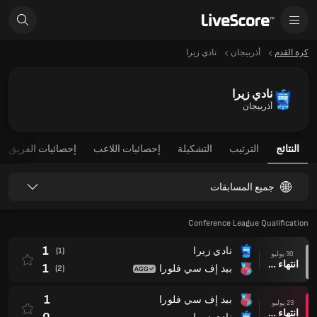
كرة القدم
أذربيجان
نادي زيرا
نادي زيرا
أذربيجان
النتائج
الترتيب
التشكيلة
إحصائيات اللاعب
إحصائيات الفريق
جميع المسابقات
Conference League Qualification
1
نادي زيرا
(1)
30 يوليو
انتهاء وقت المباراة
1
بيد إف سي فلورا
(2)
1
بيد إف سي فلورا
23 يوليو
انتهاء وقت المباراة