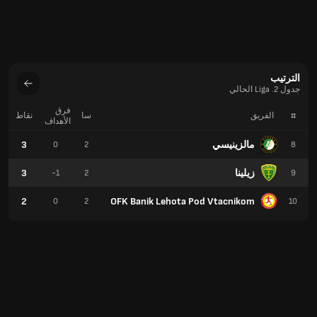
الترتيب
جدول 2. Liga الحالي
فرق
#
الفريق
سا
نقاط
الأهداف
مالزينيسي
3
0
2
8
زيلينا
3
-1
2
9
2
OFK Banik Lehota Pod Vtacnikom
0
2
10