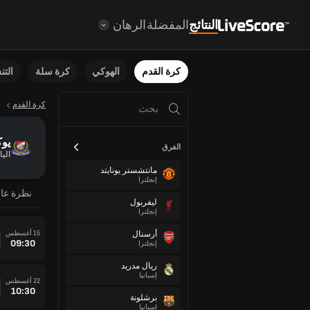
النتائج
المفضلة
الرهان
كرة القدم
الهوكي
كرة سلة
الت
كرة القدم
يوك
الفرق
اليا
مانتشستر يونايتد
إنجلترا
نظرة عا
ليفربول
إنجلترا
15 أغسطس
أرسنال
09:30
إنجلترا
ريال مدريد
إسبانيا
22 أغسطس
10:30
برشلونة
إسبانيا