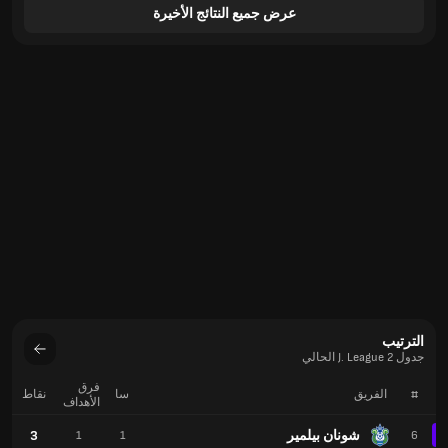
عرض جميع النتائج الأخيرة
الترتيب
جدول J. League 2 الحالي
فرق
#
الفريق
سا
نقاط
الأهداف
شونان بيلمير
3
1
1
6