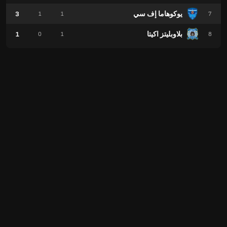
يوكوهاما إف سي
3
1
1
7
بلاوبليتز اكيتا
1
0
1
8