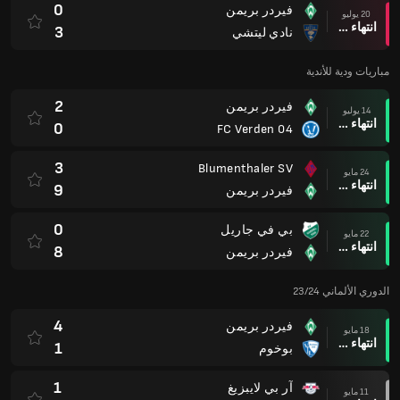
0
فيردر بريمن
20 يوليو
انتهاء وقت المباراة
3
نادي ليتشي
مباريات ودية للأندية
2
فيردر بريمن
14 يوليو
انتهاء وقت المباراة
0
FC Verden 04
3
Blumenthaler SV
24 مايو
انتهاء وقت المباراة
9
فيردر بريمن
0
بي في جاريل
22 مايو
انتهاء وقت المباراة
8
فيردر بريمن
الدوري الألماني 23/24
4
فيردر بريمن
18 مايو
انتهاء وقت المباراة
1
بوخوم
1
آر بي لايبزيغ
11 مايو