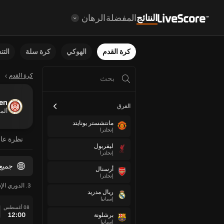
النتائج
المفضلة
الرهان
كرة القدم
الهوكي
كرة سلة
الت
كرة القدم
en
الفرق
ألما
مانتشستر يونايتد
إنجلترا
نظرة عا
ليفربول
إنجلترا
جميع
أرسنال
إنجلترا
3. الدوري الإسباني
ريال مدريد
إسبانيا
08 أغسطس
12:00
برشلونة
إسبانيا