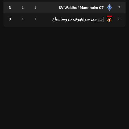
3
SV Waldhof Mannheim 07
1
1
7
إس جي سونينهوف جروساسباخ
3
1
1
8