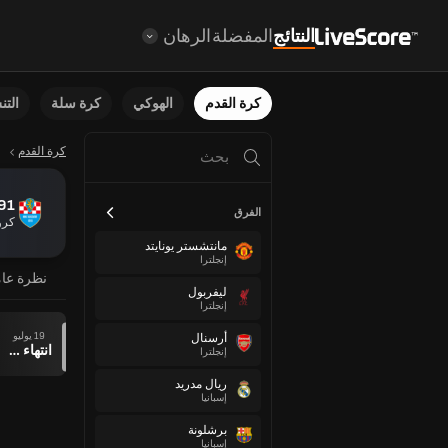
النتائج
المفضلة
الرهان
كرة القدم
الهوكي
كرة سلة
الت
كرة القدم
91
الفرق
كروا
مانتشستر يونايتد
إنجلترا
نظرة عا
ليفربول
إنجلترا
19 يوليو
أرسنال
انتهاء وقت المباراة
إنجلترا
ريال مدريد
إسبانيا
برشلونة
إسبانيا