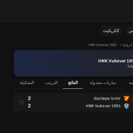
نس
الكريكيت
كرواتيا
HNK Vukovar 1991
HNK Vukovar 19
تيا
مة
مباريات مجدولة
النتائج
الترتيب
التشكيلة
2
Goztepe Izmir
2
HNK Vukovar 1991