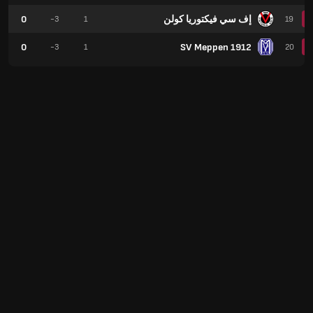
إف سي فيكتوريا كولن
0
-3
1
19
0
SV Meppen 1912
-3
1
20