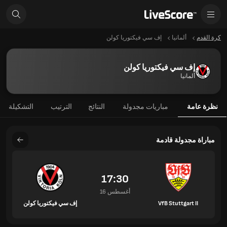
كرة القدم
ألمانيا
إف سي فيكتوريا كولن
إف سي فيكتوريا كولن
ألمانيا
نظرة عامة
مباريات مجدولة
النتائج
الترتيب
التشكيلة
مباراة مجدولة قادمة
17:30
16 أغسطس
VfB Stuttgart II
إف سي فيكتوريا كولن