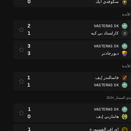
0
سكوفدي أيك
لأندية
2
VASTERAS SK
1
كارلستاد بي كيه
3
VASTERAS SK
3
ديورجادنز
لأندية
1
فاسالندز إيف
1
VASTERAS SK
 الممتاز 2024
1
VASTERAS SK
0
هاماربي إيف
1
اي اف الفسبورج