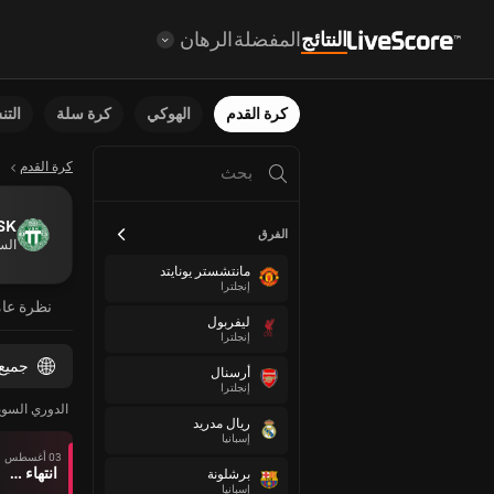
النتائج
المفضلة
الرهان
كرة القدم
الهوكي
كرة سلة
الت
كرة القدم
SK
الفرق
الس
مانتشستر يونايتد
إنجلترا
نظرة عا
ليفربول
إنجلترا
جميع
أرسنال
إنجلترا
الدوري السوي
ريال مدريد
إسبانيا
03 أغسطس
انتهاء وقت المباراة
برشلونة
إسبانيا