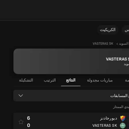
نس
الكريكيت
السويد
VASTERAS SK
VASTERAS 
ويد
مة
مباريات مجدولة
النتائج
الترتيب
التشكيلة
 المسابقات
دي الممتاز
6
ديورجادنز
0
VASTERAS SK