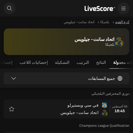
كرة القدم
بلجيكا
اتحاد سانت- جيلويس
اتحاد سانت- جيلويس
بلجيكا
يات مجدولة
النتائج
الترتيب
التشكيلة
إحصائيات اللاعب
إحصائيا
جميع المسابقات
دوري المحترفين البلجيكي
في سي ويستيرلو
08 أغسطس
18:45
اتحاد سانت- جيلويس
المفضلة
Champions League Qualification