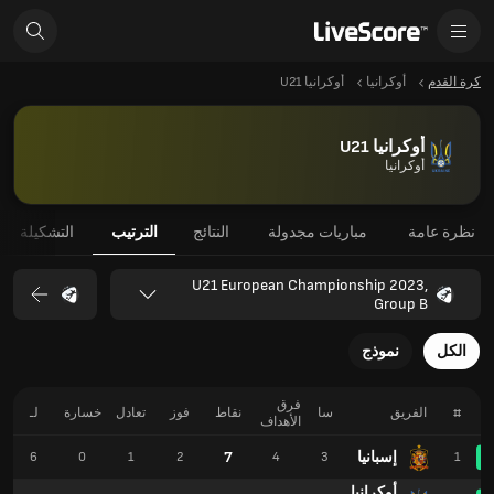
كرة القدم
أوكرانيا
أوكرانيا U21
أوكرانيا U21
أوكرانيا
نظرة عامة
مباريات مجدولة
النتائج
الترتيب
التشكيلة
U21 European Championship 2023,
Group B
الكل
نموذج
فرق
#
الفريق
سا
نقاط
فوز
تعادل
خسارة
لـ
الأهداف
إسبانيا
7
6
0
1
2
4
3
1
أوكرانيا