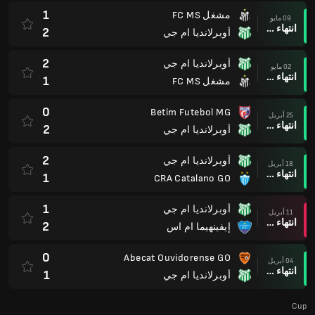
1
أوبرلانديا ام جي
11 أبريل
انتهاء وقت المباراة
2
إيفينهيما ام اس
0
Abecat Ouvidorense GO
04 أبريل
انتهاء وقت المباراة
1
أوبرلانديا ام جي
Cup
3
Maringa FC
11 مارس
انتهاء وقت المباراة
2
أوبرلانديا ام جي
Mineiro Trofeu Inconfidencia Playoff
0
North Esporte Clube
(1)
01 مارس
بعد ركلات الترجيح
0
أوبرلانديا ام جي
(1)
1
أوبرلانديا ام جي
21 فبراير
انتهاء وقت المباراة
1
North Esporte Clube
مينيرو