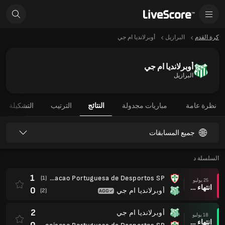
كرة القدم
البرازيل
أوبرلانديا ام جي
أوبرلانديا ام جي
البرازيل
نظرة عامة
مباريات مجدولة
النتائج
الترتيب
التشكيلة
جميع المسابقات
السلسلة د
1
Associacao Portuguesa de Desportos SP
(1)
25 يوليو
انتهاء وقت المباراة
0
أوبرلانديا ام جي
(2)
2
أوبرلانديا ام جي
18 يوليو
انتهاء وقت المباراة