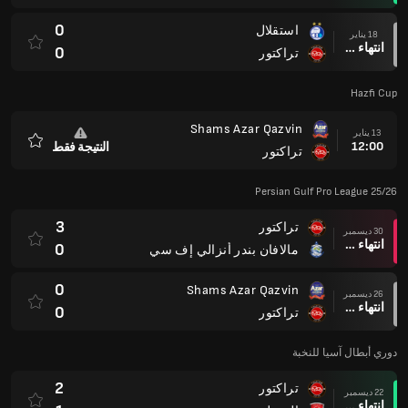
0
استقلال
18 يناير
انتهاء وقت المباراة
0
تراكتور
Hazfi Cup
Shams Azar Qazvin
13 يناير
12:00
النتيجة فقط
تراكتور
المفضلة
Persian Gulf Pro League 25/26
3
تراكتور
30 ديسمبر
انتهاء وقت المباراة
0
مالافان بندر أنزالي إف سي
0
Shams Azar Qazvin
26 ديسمبر
انتهاء وقت المباراة
0
تراكتور
دوري أبطال آسيا للنخبة
2
تراكتور
22 ديسمبر
انتهاء وقت المباراة