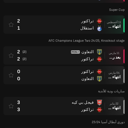
Super Cup
2
تراكتور
11 أغسطس
انتهاء وقت المباراة
1
استقلال
AFC Champions League Two 24/25, Knockout stage
2
التعاون
(2)
11 مارس
بعد ركلات الترجيح
2
تراكتور
(2)
0
تراكتور
04 مارس
انتهاء وقت المباراة
0
التعاون
مباريات ودية للأندية
3
فيجل بي كيه
22 يناير
انتهاء وقت المباراة
3
تراكتور
دوري أبطال آسيا 23/24