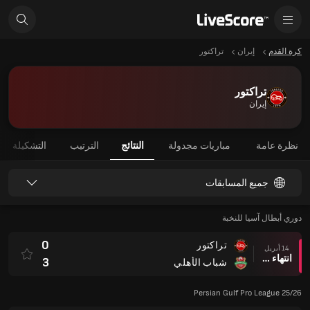
كرة القدم
إيران
تراكتور
تراكتور
إيران
نظرة عامة
مباريات مجدولة
النتائج
الترتيب
التشكيلة
جميع المسابقات
دوري أبطال آسيا للنخبة
0
تراكتور
14 أبريل
انتهاء وقت المباراة
3
شباب الأهلي
Persian Gulf Pro League 25/26