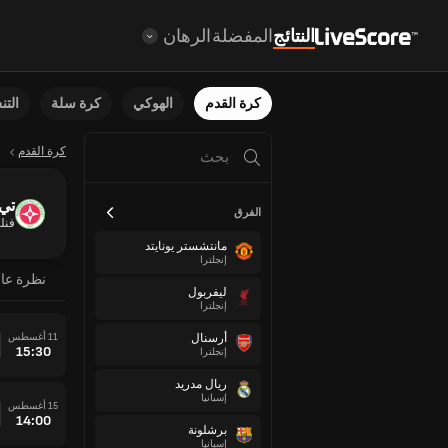
النتائج
المفضلة
الرهان
كرة القدم
الهوكي
كرة سلة
الت
كرة القدم
تي 
الفرق
فنلن
مانتشستر يونايتد
إنجلترا
نظرة عا
ليفربول
إنجلترا
11 أغسطس
أرسنال
15:30
إنجلترا
ريال مدريد
إسبانيا
15 أغسطس
14:00
برشلونة
إسبانيا