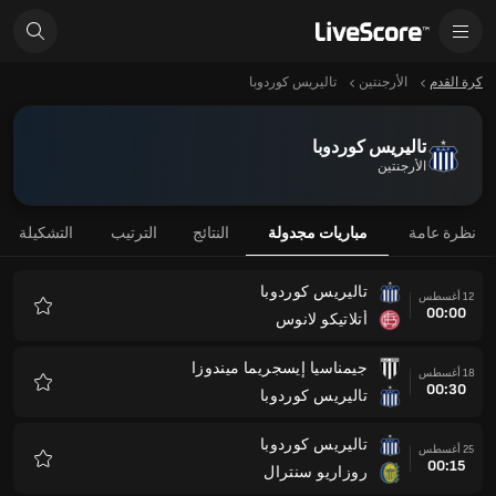
كرة القدم
الأرجنتين
تاليريس كوردوبا
تاليريس كوردوبا
الأرجنتين
نظرة عامة
مباريات مجدولة
النتائج
الترتيب
التشكيلة
تاليريس كوردوبا
12 أغسطس
00:00
أتلاتيكو لانوس
المفضلة
جيمناسيا إيسجريما ميندوزا
18 أغسطس
00:30
تاليريس كوردوبا
المفضلة
تاليريس كوردوبا
25 أغسطس
00:15
روزاريو سنترال
المفضلة