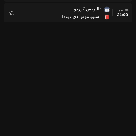
تاليريس كوردوبا
08 نوفمبر
21:00
إستويانتوس دي لابلادا
المفضلة