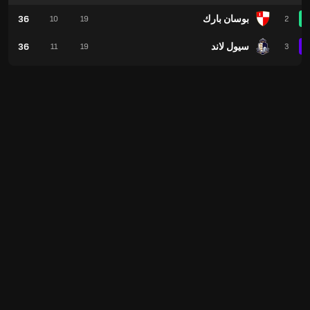
بوسان بارك
36
10
19
2
سيول لاند
36
11
19
3