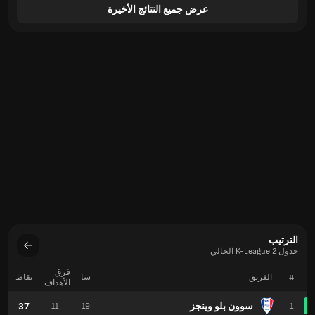
عرض جميع النتائج الأخيرة
الترتيب
جدول K-League 2 الحالي
فرق
#
الفريق
سا
نقاط
الأهداف
سوون بلو وينجز
37
11
19
1