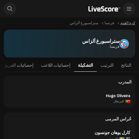
كرة القدم
فرنسا
ستراسبورغ ألزاس
ستراسبورغ ألزاس
فرنسا
النتائج
الترتيب
التشكيلة
إحصائيات اللاعب
إحصائيات الفريق
المدرب
Hugo Oliveira
البرتغال
حُراس المرمى
كارل يوهان جونسون
#1
السويد