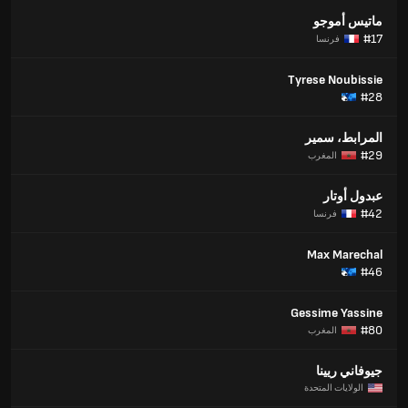
ماتيس أموجو
#17
فرنسا
Tyrese Noubissie
#28
المرابط، سمير
#29
المغرب
عبدول أوتار
#42
فرنسا
Max Marechal
#46
Gessime Yassine
#80
المغرب
جيوفاني ريينا
الولايات المتحدة