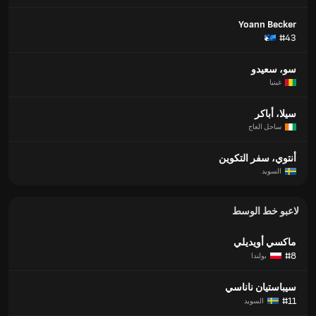
Yoann Becker
#43
سو، سعيدو
غينيا
سيلا، أباكر
ساحل العاج
أنتوي، سفر التكوين
السويد
لاعبو خط الوسط
ماكسي أويديلي
#8
بولندا
سيباستيان ناناسي
#11
السويد