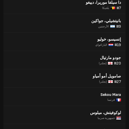
دا سيلفا موريرا، دييغو
#7
بلجيكا
بانيتشيلي، جواكين
#9
الأرجنتين
إنسيسو، خوليو
#19
الباراغواي
جودو مارتيال
#20
إنجلترا
صامويل أمو أمياو
#27
إنجلترا
Sekou Mara
فرنسا
لوكوفيتش، ميلوس
جمهورية صربيا