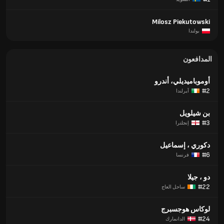
Milosz Piekutowski
بولندا
المدافعون
أوموباميديلي، أندرو
#2
آيرلندا
بن شيلويل
#3
إنجلترا
دكوري ، إسماعيل
#6
فرنسا
دو ، جيلا
#22
ساحل العاج
لوكاس هوجسبرج
#24
الدانمارك