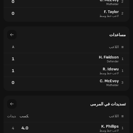
0
2
Midfielder
F. Taylor
0
2
لاعب خط وسط
مساعدات
#
اللاعب
A
H. Fieldson
1
1
Defender
R. Idowu
1
1
لاعب خط وسط
C. McEvoy
0
3
Midfielder
تسديدات في المرمى
#
اللاعب
مكسب
التسديدات
تدريجي
على
المرمى
K. Phillips
4.0
4
1
لاعب خط وسط