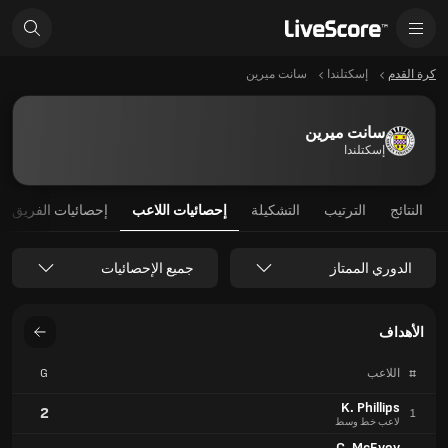
كرة القدم
إسكتلندا
سانت ميرين
سانت ميرين
إسكتلندا
النتائج
الترتيب
التشكيلة
إحصائيات اللاعب
إحصائيات الفريق
الدوري الممتاز
جميع الإحصائيات
الأهداف
#
اللاعب
G
K. Phillips
2
1
لاعب خط وسط
C. McEvoy