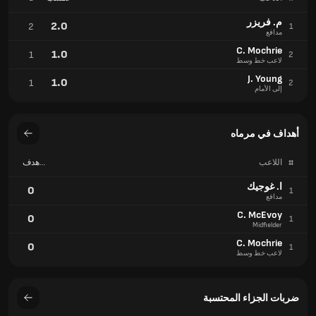
تدريجي
م. فريزر
2.0
2
1
مدافع
C. Mochrie
1.0
1
2
لاعب خط وسط
J. Young
1.0
1
2
إلى الأمام
أهداف في مرماه
#
اللاعب
هدف
في
مرماه
ا. غوجيك
0
1
مدافع
C. McEvoy
0
1
Midfielder
C. Mochrie
0
1
لاعب خط وسط
ضربات الجزاء المحتسبة