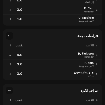
2.0
2
1
إلى الأمام
R. Carr
2.0
2
1
Midfielder
C. Mochrie
1.0
1
3
لاعب خط وسط
اعتراضات ناجحة
#
اللاعب
مكسب
T
تدريجي
H. Fieldson
4.0
4
1
Defender
P. Nsio
3.0
3
2
لاعب خط وسط
ج. ريشاردسون
2.0
2
3
مدافع
اعتراض الكرة
#
اللاعب
مكسب
I
تدريجي