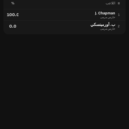
#
اللاعب
%
J. Chapman
100.0
1
حارس مرمى
ب. أورمينسكي
0.0
2
حارس مرمى