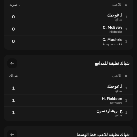
#
اللاعب
ضربة
جزاء
ممنوحة
ا. غوجيك
0
1
مدافع
C. McEvoy
0
1
Midfielder
C. Mochrie
0
1
لاعب خط وسط
شباك نظيفة للمدافع
#
اللاعب
شباك
نظيفة
ا. غوجيك
1
1
مدافع
H. Fieldson
1
1
Defender
ج. ريشاردسون
1
1
مدافع
شباك نظيفة للاعب خط الوسط