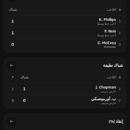
#
اللاعب
شباك
نظيفة
K. Phillips
1
1
لاعب خط وسط
P. Nsio
1
1
لاعب خط وسط
C. McEvoy
0
3
Midfielder
شباك نظيفة
#
اللاعب
شباك
P
نظيفة
J. Chapman
1
1
1
حارس مرمى
ب. أورمينسكي
0
0
2
حارس مرمى
إنقاذ (%)