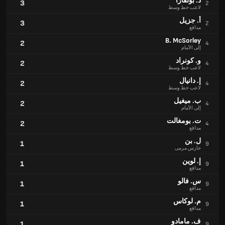
د. بولفارا
3
2
لاعب خط وسط
أ. جزيل
3
2
مدافع
B. McSorley
2
4
إلى الأمام
و. كونراد
2
4
لاعب خط وسط
إ. دانيال
2
4
لاعب خط وسط
ب. ميغيل
2
4
إلى الأمام
ت. بومغالت
2
4
مدافع
ل. بن
1
9
حارس مرمى
إ. لوين
1
9
مدافع
س. فالو
1
9
مدافع
م. لوكاس
1
9
مدافع
ف. مامادو
1
9