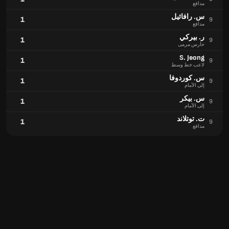
مدافع
س. رافائيل
1
9
مدافع
ر. بيركي
1
9
حارس مرمى
S. Jeong
1
9
لاعب خط وسط
س. كوردوفا
1
9
إلى الأمام
س. بيكر
1
9
إلى الأمام
ت. توتلاند
1
9
مدافع