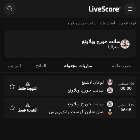
كرة القدم
أستراليا
سانت جورج ويلاونغ
سانت جورج ويلاونغ
أستراليا
نظرة عامة
مباريات مجدولة
النتائج
الترتيب
لوغان لايتينغ
09 أغسطس
06:00
النتيجة فقط
سانت جورج ويلاونغ
المفضلة
سانت جورج ويلاونغ
15 أغسطس
06:15
النتيجة فقط
صن شاين كوست وانديريرس
المفضلة