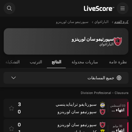
كرة القدم
الباراغواي
سپورتيڢو سان لورينزو
سپورتيڢو سان لورينزو
الباراغواي
نظرة عامة
مباريات مجدولة
النتائج
الترتيب
التشكيلة
جميع المسابقات
Division Profesional - Clausura
3
سبورتايفو تراينايدينسي
03 أغسطس
انتهاء وقت المباراة
0
سپورتيڢو سان لورينزو
0
سپورتيڢو سان لورينزو
30 يوليو
انتهاء وقت المباراة