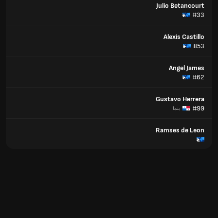
Julio Betancourt
#33
Alexis Castillo
#53
Angel James
#62
Gustavo Herrera
#99
بنما
Ramses de Leon