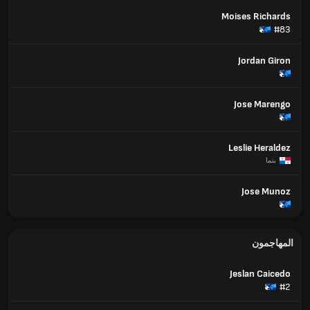
Moises Richards
#83
Jordan Giron
Jose Marengo
Leslie Heraldez
بنما
Jose Munoz
المهاجمون
Jeslan Caicedo
#2