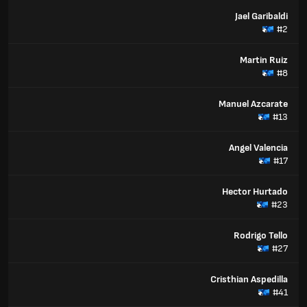
Jael Garibaldi
#2
Martin Ruiz
#8
Manuel Azcarate
#13
Angel Valencia
#17
Hector Hurtado
#23
Rodrigo Tello
#27
Cristhian Aspedilla
#41