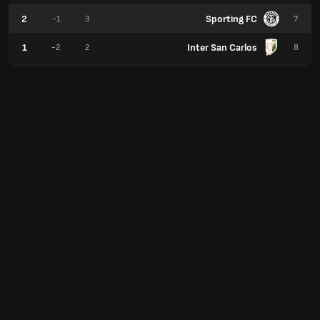
2
Sporting FC
-1
3
7
1
Inter San Carlos
-2
2
8