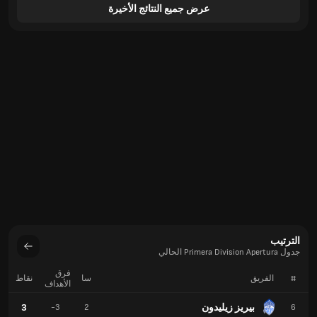
عرض جميع النتائج الأخيرة
الترتيب
جدول Primera Division Apertura الحالي
فرق
#
الفريق
سا
نقاط
الأهداف
بيريز زيليدون
3
-3
2
6