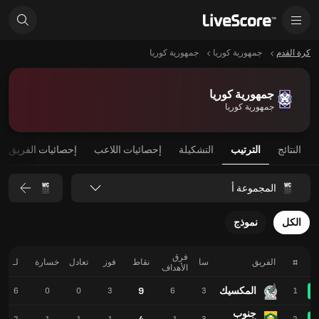
كرة القدم
جمهورية كوريا
جمهورية كوريا
جمهورية كوريا
جمهورية كوريا
النتائج
الترتيب
التشكيلة
إحصائيات اللاعب
إحصائيات الفريق
المجموعة أ
الكل
نموذج
فرق
#
الفريق
سا
نقاط
فوز
تعادل
خسارة
لـ
الأهداف
المكسيك
9
6
0
0
3
6
3
1
جنوب