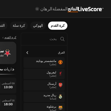
النتائج
المفضلة
الرهان
كرة القدم
الهوكي
كرة سلة
الت
كرة القدم
سلا
الفرق
تشي
مانتشستر يونايتد
إنجلترا
نظرة عامة
مباريات مج
ليفربول
إنجلترا
09 أغسطس
أرسنال
13:00
إنجلترا
ريال مدريد
إسبانيا
16 أغسطس
18:00
برشلونة
إسبانيا