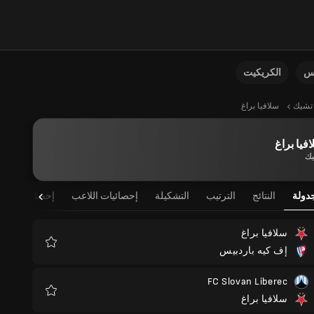
نس
الكريكيت
تشيك
سلافيا براغ
فيا براغ
ك
دولة
النتائج
الترتيب
التشكيلة
إحصائيات اللاعب
إحصائيات الفر
سلافيا براغ
إف كيه باردبيس
المفضلة
FC Slovan Liberec
سلافيا براغ
المفضلة