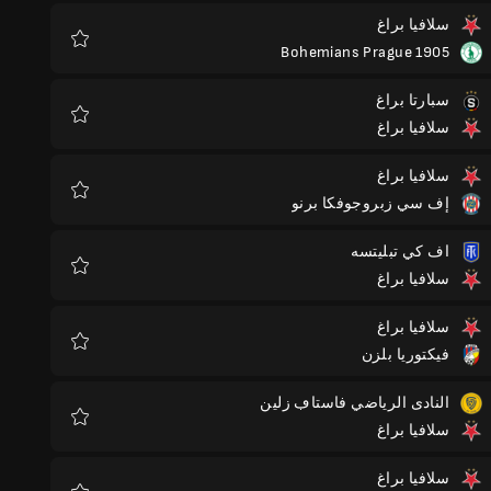
سلافيا براغ
Bohemians Prague 1905
المفضلة
سبارتا براغ
سلافيا براغ
المفضلة
سلافيا براغ
إف سي زبروجوفكا برنو
المفضلة
اف كي تبليتسه
سلافيا براغ
المفضلة
سلافيا براغ
فيكتوريا بلزن
المفضلة
النادى الرياضي فاستاڢ زلين
سلافيا براغ
المفضلة
سلافيا براغ