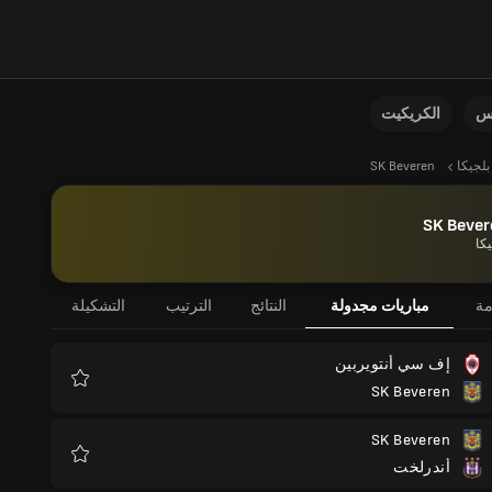
نس
الكريكيت
بلجيكا
SK Beveren
SK Bever
يكا
مة
مباريات مجدولة
النتائج
الترتيب
التشكيلة
إف سي أنتويربين
SK Beveren
المفضلة
SK Beveren
أندرلخت
المفضلة