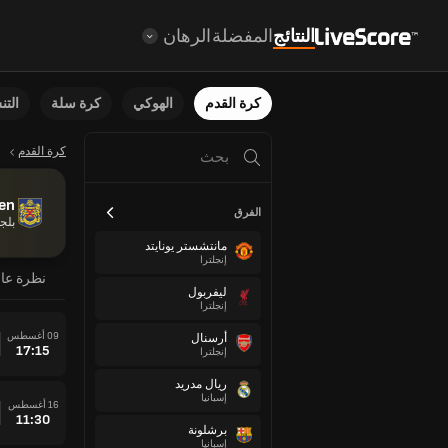
النتائج
المفضلة
الرهان
كرة القدم
الهوكي
كرة سلة
الت
كرة القدم
en
الفرق
بلج
مانتشستر يونايتد
إنجلترا
نظرة عا
ليفربول
إنجلترا
09 أغسطس
أرسنال
17:15
إنجلترا
ريال مدريد
إسبانيا
16 أغسطس
11:30
برشلونة
إسبانيا