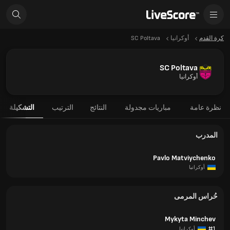
كرة القدم
أوكرانيا
SC Poltava
SC Poltava
أوكرانيا
نظرة عامة
مباريات مجدولة
النتائج
الترتيب
التشكيلة
المدرب
Pavlo Matviychenko
أوكرانيا
حُراس المرمى
Mykyta Minchev
#1
أوكرانيا