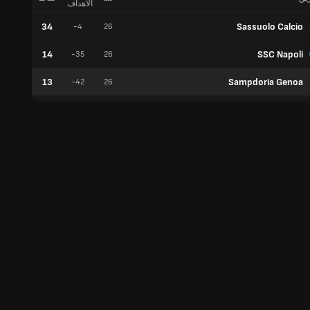
الأهداف
34
Sassuolo Calcio
10
-4
26
14
SSC Napoli
3
-35
26
13
Sampdoria Genoa
2
-42
26