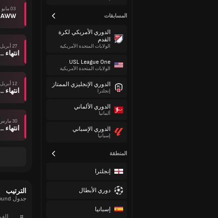
03 مايو
AWW
المسابقات
الدوري الأمريكي لكرة
القدم
27 أبريل
الولايات المتحدة الأمريكية
انتهاء وقت ال
USL League One
الولايات المتحدة الأمريكية
12 أبريل
الدوري الإنجليزي الممتاز
انتهاء وقت ال
إنجلترا
الدوري الألماني
ألمانيا
30 مارس
انتهاء وقت ال
الدوري الإسباني
إسبانيا
المنطقة
إنجلترا
دوري الأبطال
الترتيب
جدول Serie A, Women 24/25, Relegation Round الحالي
إسبانيا
#
الف