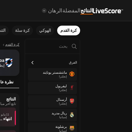
النتائج
المفضلة
الرهان
كرة القدم
الهوكي
كرة سلة
الت
كرة القدم
oa
الفرق
إيطا
مانتشستر يونايتد
إنجلترا
نظرة عا
ليفربول
إنجلترا
النتائج
أرسنال
تابع آخر مباريات Genoa
إنجلترا
ريال مدريد
11 مايو
إسبانيا
انتهاء وقت ال
برشلونة
إسبانيا