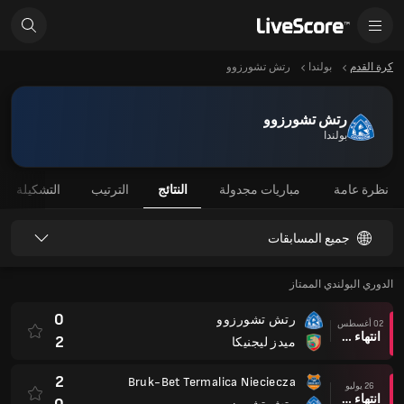
كرة القدم
بولندا
رتش تشورزوو
رتش تشورزوو
بولندا
نظرة عامة
مباريات مجدولة
النتائج
الترتيب
التشكيلة
جميع المسابقات
الدوري البولندي الممتاز
0
رتش تشورزوو
02 أغسطس
انتهاء وقت المباراة
2
ميدز ليجنيكا
2
Bruk-Bet Termalica Nieciecza
26 يوليو
انتهاء وقت المباراة