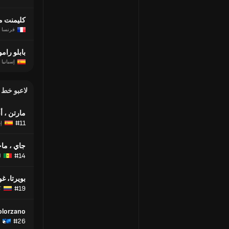
كليمنت م
فرنسا
بابلو رام
إسبانيا
لاعبو خط
مارتن ، 
#11
إس
جاي ، ما
#14
ا
بويرتا، غ
#19
ك
olorzano
#26