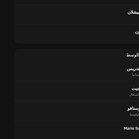
يشلان
ون
 الوسط
أندريس
بانيا
جيت
لسنغال
وستافو
ولومبيا
Mario S