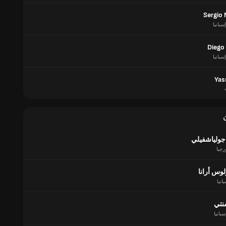
Sergio 
إسبانيا
Diego
إسبانيا
Yass
ولياشفيلي
رجيا
وس أرانا
انيا
نتي
سبانيا