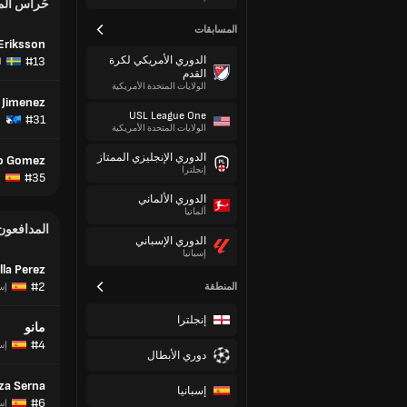
حُراس ال
المسابقات
Eriksson
الدوري الأمريكي لكرة
#13
ا
القدم
الولايات المتحدة الأمريكية
 Jimenez
USL League One
#31
الولايات المتحدة الأمريكية
الدوري الإنجليزي الممتاز
o Gomez
إنجلترا
#35
إ
الدوري الألماني
ألمانيا
المدافعون
الدوري الإسباني
إسبانيا
lla Perez
#2
المنطقة
إسب
إنجلترا
مانو
#4
إسب
دوري الأبطال
za Serna
إسبانيا
#6
إسب