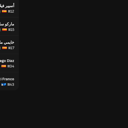
أسيير فيل
#12
إ
ماركو سان
#15
إ
خايمي مات
#17
إ
ego Diaz
#34
i Franco
#43