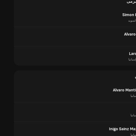
مرمى
Simon 
لسويد
Alvaro
Lar
سبانيا
Alvaro Manti
انيا
انيا
Inigo Sainz Ma
انيا