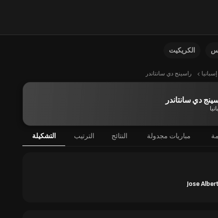
نس
الكريكيت
إسبانيا
راسينج دي سانتاندر
ينج دي سانتاندر
نيا
مة
مباريات مجدولة
النتائج
الترتيب
التشكيلة
Jose Alber