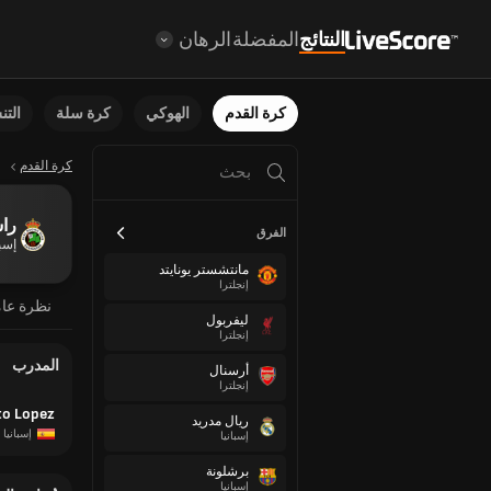
النتائج
المفضلة
الرهان
كرة القدم
الهوكي
كرة سلة
الت
كرة القدم
راس
الفرق
إسبا
مانتشستر يونايتد
إنجلترا
نظرة عا
ليفربول
إنجلترا
المدرب
أرسنال
إنجلترا
to Lopez
ريال مدريد
إسبانيا
إسبانيا
برشلونة
إسبانيا