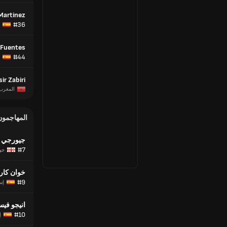
Martinez
#36
 Fuentes
#44
ir Zabiri
المغرب
المهاجمون
جيورجي ج
#7
جو
خوان كارل
#9
إسب
انيجو فيس
#10
إ