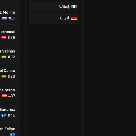
إيطاليا
z Molino
#16
ألمانيا
ا
arrascal
#28
e Salinas
#32
l Calera
#33
r Crespo
#37
إ
 Sanchez
#46
ro Felipe