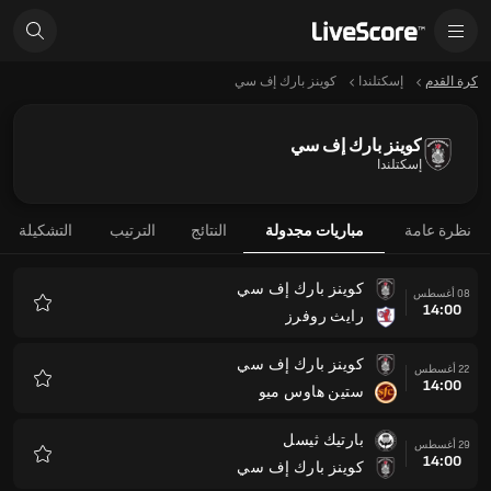
كرة القدم
إسكتلندا
كوينز بارك إف سي
كوينز بارك إف سي
إسكتلندا
نظرة عامة
مباريات مجدولة
النتائج
الترتيب
التشكيلة
كوينز بارك إف سي
08 أغسطس
14:00
رايث روفرز
المفضلة
كوينز بارك إف سي
22 أغسطس
14:00
ستين هاوس ميو
المفضلة
بارتيك ثيسل
29 أغسطس
14:00
كوينز بارك إف سي
المفضلة