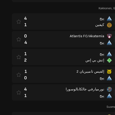
Kakkonen, G
4
پپج
1
كيفين
0
Atlantis FC/Akatemia
4
پپج
1
پپج
2
إتش بي إس
1
إلفيس تامبيريان 2
0
پپج
4
نورميارفي جالكابالوسورا
1
پپج
Suome