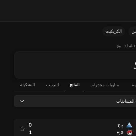
نس
الكريكيت
فنلندا
پپج
دا
مة
مباريات مجدولة
النتائج
الترتيب
التشكيلة
 المسابقات
0
پپج
1
HJS