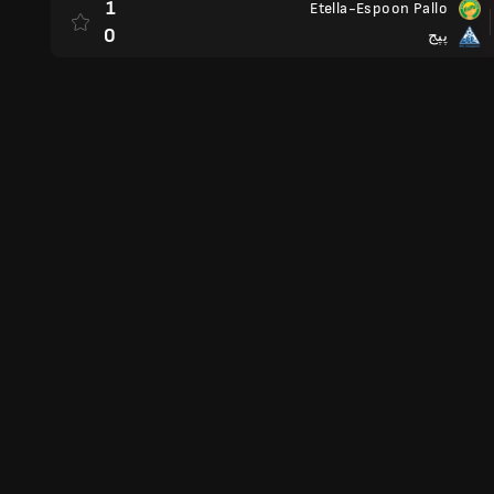
1
Etella-Espoon Pallo
0
پپج