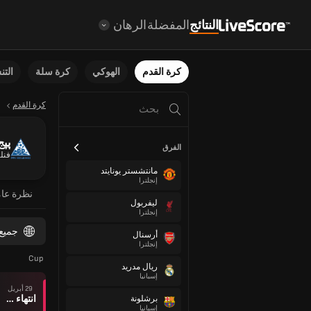
النتائج
المفضلة
الرهان
كرة القدم
الهوكي
كرة سلة
الت
كرة القدم
پپج
الفرق
فنلن
مانتشستر يونايتد
إنجلترا
نظرة عا
ليفربول
إنجلترا
جميع
أرسنال
إنجلترا
Cup
ريال مدريد
إسبانيا
29 أبريل
انتهاء وقت المباراة
برشلونة
إسبانيا