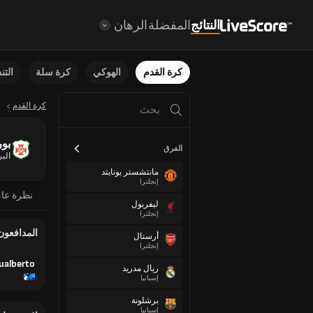
النتائج
المفضلة
الرهان
كرة القدم
الهوكي
كرة سلة
الت
كرة القدم
بور
الفرق
البر
مانتشستر يونايتد
إنجلترا
نظرة عا
ليفربول
إنجلترا
المدافعون
أرسنال
إنجلترا
ualberto
ريال مدريد
إسبانيا
برشلونة
إسبانيا