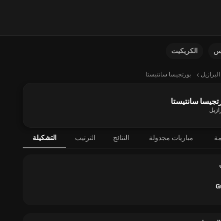
نس
الكريكيت
البرازيل
بورتجيسا سانتيستا
تجيسا سانتيستا
ازيل
مة
مباريات مجدولة
النتائج
الترتيب
التشكيلة
G