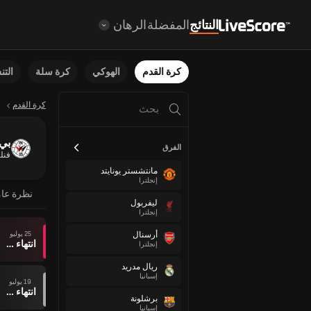
النتائج
المفضلة
الرهان
كرة القدم
الهوكي
كرة سلة
الت
كرة القدم
بي كي
الفرق
فنلن
مانتشستر يونايتد
إنجلترا
نظرة عا
ليفربول
إنجلترا
25 يوليو
أرسنال
انتهاء وقت المباراة
إنجلترا
ريال مدريد
إسبانيا
19 يوليو
انتهاء وقت المباراة
برشلونة
إسبانيا