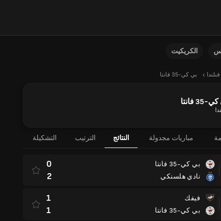
نس
الكريكيت
فنلندا
بي كي-35 فانتا
-35 فانتا
دا
مة
مباريات مجدولة
النتائج
الترتيب
التشكيلة
0
بي كي-35 فانتا
2
نادي هلسنكي
1
فيفك
1
بي كي-35 فانتا