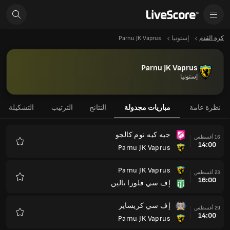
كرة القدم
إستونيا
Parnu JK Vaprus
Parnu JK Vaprus
إستونيا
نظرة عامة
مباريات مجدولة
النتائج
الترتيب
التشكيلة
جيه كيه نوم كالجو
16 أغسطس
14:00
Parnu JK Vaprus
المفضلة
Parnu JK Vaprus
23 أغسطس
16:00
إف سي فلورا تالين
المفضلة
إف سي كريساير
29 أغسطس
14:00
Parnu JK Vaprus
المفضلة