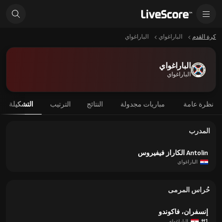
كرة القدم
الباراغواي
الباراغواي
الباراغواي
الباراغواي
نظرة عامة
مباريات مجدولة
النتائج
الترتيب
التشكيلة
المدرب
Antolin الكاراز فيفيروس
الباراغواي
حُراس المرمى
إنسفران، فاكوندو
#1
الباراغواي