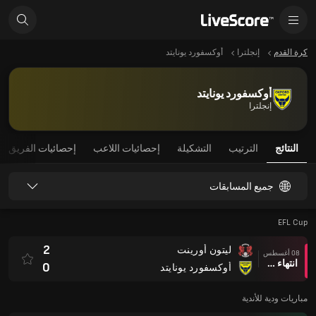
كرة القدم
إنجلترا
أوكسفورد يونايتد
أوكسفورد يونايتد
إنجلترا
النتائج
الترتيب
التشكيلة
إحصائيات اللاعب
إحصائيات الفريق
جميع المسابقات
EFL Cup
2
ليتون أورينت
08 أغسطس
انتهاء وقت المباراة
0
أوكسفورد يونايتد
مباريات ودية للأندية