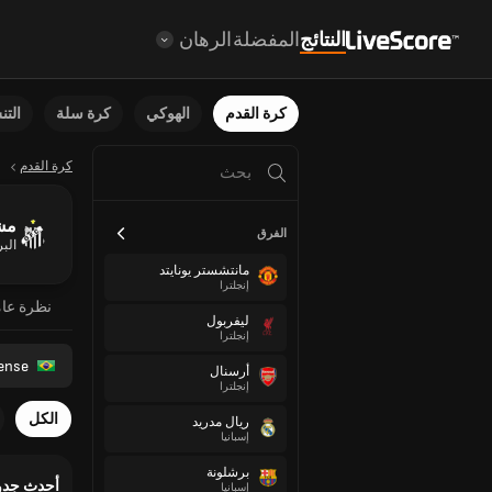
النتائج
المفضلة
الرهان
كرة القدم
الهوكي
كرة سلة
الت
كرة القدم
مشغل
الفرق
البر
مانتشستر يونايتد
إنجلترا
نظرة عا
ليفربول
إنجلترا
ense
أرسنال
إنجلترا
الكل
ريال مدريد
إسبانيا
برشلونة
أحدث جدو
إسبانيا