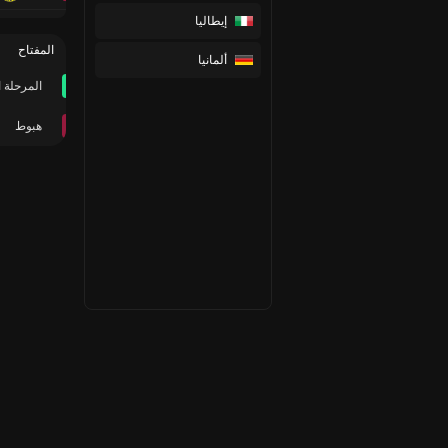
إيطاليا
المفتاح
ألمانيا
المرحلة ا
هبوط