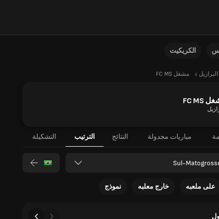
نس
الكريكيت
البرازيل
مشغل FC MS
 FC MS
ازيل
مة
مباريات مجدولة
النتائج
الترتيب
التشكيلة
Sul-Matogross
على ملعبه
خارج معلبه
نموذج
ل