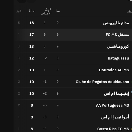
فرق
ريق
سا
نقاط
فوز
تعادل
الأهداف
مدام نافيريينس
18
3
5
4
9
مشغل FC MS
17
5
4
9
9
كورومباينسي
13
4
3
3
9
12
Bataguassu
3
3
-2
9
10
Dourados AC MS
4
2
1
9
10
Clube de Regatas Aquidauana
4
2
-1
9
إيفينهيما ام اس
10
4
2
-2
9
9
AA Portuguesa MS
3
2
-5
9
أجوا نيجرا ام اس
8
5
1
-3
9
8
Costa Rica EC MS
5
1
-4
9