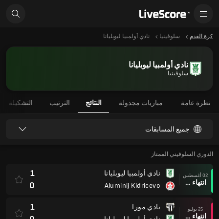
كرة القدم
سلوفينيا
نادي أولمبيا ليوبليانا
نادي أولمبيا ليوبليانا
سلوفينيا
نظرة عامة
مباريات مجدولة
النتائج
الترتيب
التشكيلة
جميع المسابقات
الدوري السلوفيني الممتاز
1
نادي أولمبيا ليوبليانا
02 أغسطس
انتهاء وقت المباراة
0
Aluminij Kidricevo
1
نادي مورا
25 يوليو
انتهاء وقت المباراة