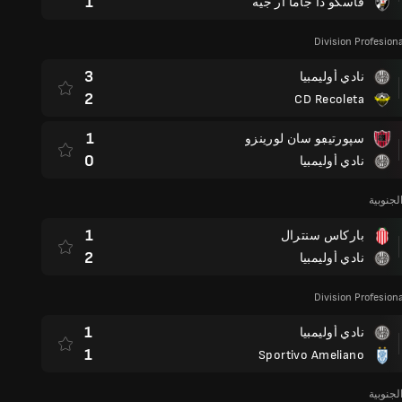
1
فاسكو دا جاما آر جيه
Division Profesion
3
نادي أوليمبيا
2
CD Recoleta
1
سپورتيڢو سان لورينزو
0
نادي أوليمبيا
لجنوبية
1
باركاس سنترال
2
نادي أوليمبيا
Division Profesion
1
نادي أوليمبيا
1
Sportivo Ameliano
لجنوبية