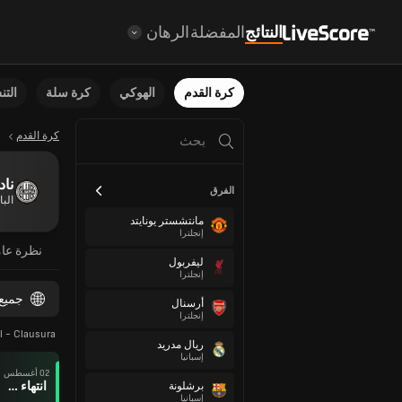
النتائج
المفضلة
الرهان
كرة القدم
الهوكي
كرة سلة
الت
كرة القدم
ناد
الفرق
البا
مانتشستر يونايتد
إنجلترا
نظرة عا
ليفربول
إنجلترا
جميع
أرسنال
إنجلترا
l - Clausura
ريال مدريد
إسبانيا
02 أغسطس
انتهاء وقت المباراة
برشلونة
إسبانيا