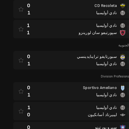
0
CD Recoleta
1
نادي أوليمبيا
1
نادي أوليمبيا
1
سپورتيڢو سان لورينزو
لجنوبية
0
سبورتايفو تراينايدينسي
1
نادي أوليمبيا
Division Profesion
0
Sportivo Ameliano
1
نادي أوليمبيا
1
نادي أوليمبيا
0
ليبيرتاد أسانكيون
0
سيرو پورتينو