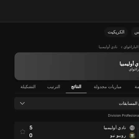
نس
الكريكيت
الباراغواي
نادي أوليمبيا
ي أوليمبيا
راغواي
مة
مباريات مجدولة
النتائج
الترتيب
التشكيلة
 المسابقات
Division Profesiona
5
نادي أوليمبيا
0
روبيو نيو