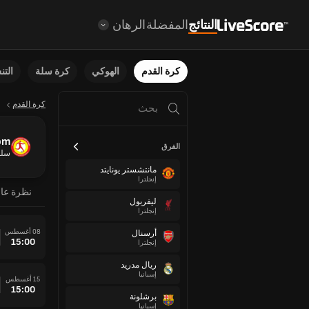
النتائج
المفضلة
الرهان
كرة القدم
الهوكي
كرة سلة
الت
كرة القدم
om
الفرق
سلو
مانتشستر يونايتد
إنجلترا
نظرة عا
ليفربول
إنجلترا
08 أغسطس
أرسنال
15:00
إنجلترا
ريال مدريد
إسبانيا
15 أغسطس
15:00
برشلونة
إسبانيا