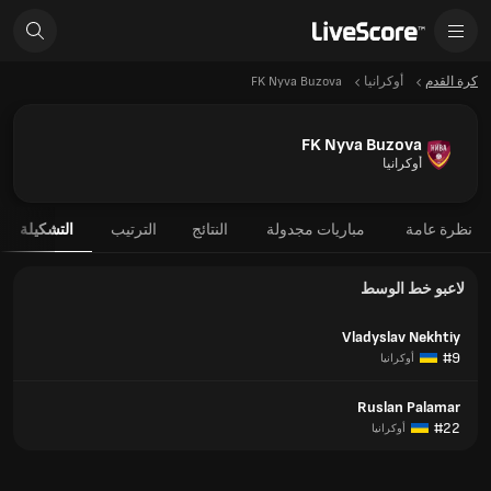
كرة القدم
أوكرانيا
FK Nyva Buzova
FK Nyva Buzova
أوكرانيا
نظرة عامة
مباريات مجدولة
النتائج
الترتيب
التشكيلة
لاعبو خط الوسط
Vladyslav Nekhtiy
#9
أوكرانيا
Ruslan Palamar
#22
أوكرانيا