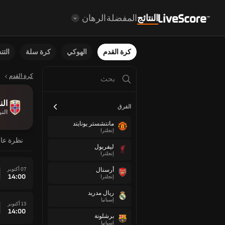
النتائج
المفضلة
الرهان
كرة القدم
الهوكي
كرة سلة
الت
كرة القدم
الن
الفرق
الن
مانتشستر يونايتد
إنجلترا
نظرة عا
ليفربول
إنجلترا
07 أكتوبر
أرسنال
14:00
إنجلترا
ريال مدريد
إسبانيا
13 أكتوبر
14:00
برشلونة
إسبانيا