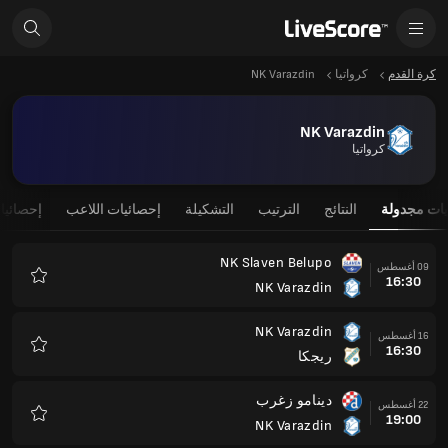
كرة القدم
كرواتيا
NK Varazdin
NK Varazdin
كرواتيا
يات مجدولة
النتائج
الترتيب
التشكيلة
إحصائيات اللاعب
إحصائيا
NK Slaven Belupo
09 أغسطس
16:30
NK Varazdin
المفضلة
NK Varazdin
16 أغسطس
16:30
ريجكا
المفضلة
دينامو زغرب
22 أغسطس
19:00
NK Varazdin
المفضلة