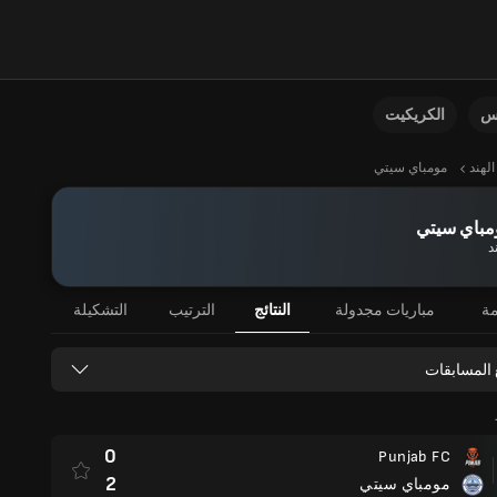
نس
الكريكيت
الهند
مومباي سيتي
مباي سيتي
د
مة
مباريات مجدولة
النتائج
الترتيب
التشكيلة
 المسابقات
0
Punjab FC
2
مومباي سيتي