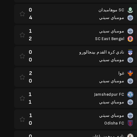
0
SC موهاميدان
4
مومباي سيتي
1
مومباي سيتي
2
SC East Bengal
0
نادي كرة القدم بينجالورو
0
مومباي سيتي
2
غوا
0
مومباي سيتي
1
Jamshedpur FC
1
مومباي سيتي
1
مومباي سيتي
0
Odisha FC
0
نادي موهون باغان