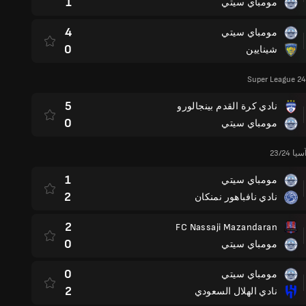
1
مومباي سيتي
4
مومباي سيتي
0
شينايين
Super League 24
5
نادي كرة القدم بينجالورو
0
مومباي سيتي
23/24
1
مومباي سيتي
2
نادي نافباهور نمنكان
2
FC Nassaji Mazandaran
0
مومباي سيتي
0
مومباي سيتي
2
نادي الهلال السعودي