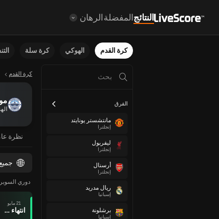
النتائج
المفضلة
الرهان
كرة القدم
الهوكي
كرة سلة
الت
كرة القدم
مو
الفرق
الهن
مانتشستر يونايتد
إنجلترا
نظرة عا
ليفربول
إنجلترا
جميع
أرسنال
إنجلترا
دوري السوبر
ريال مدريد
إسبانيا
21 مايو
انتهاء وقت المباراة
برشلونة
إسبانيا