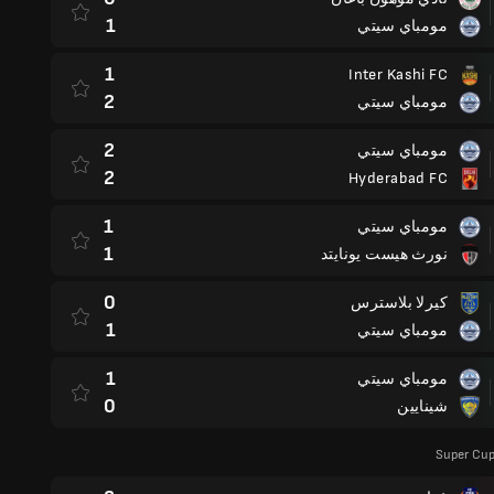
1
مومباي سيتي
1
Inter Kashi FC
2
مومباي سيتي
2
مومباي سيتي
2
Hyderabad FC
1
مومباي سيتي
1
نورث هيست يونايتد
0
كيرلا بلاسترس
1
مومباي سيتي
1
مومباي سيتي
0
شينايين
Super Cup