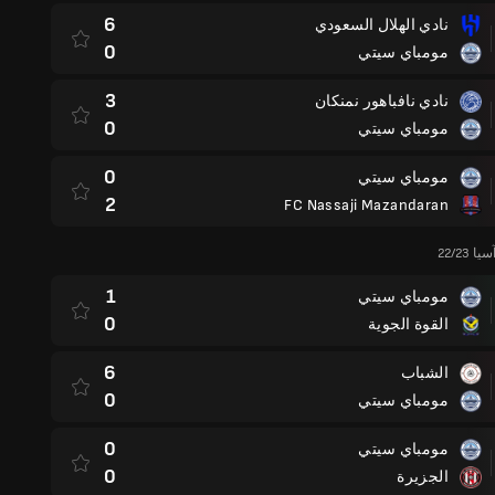
6
نادي الهلال السعودي
0
مومباي سيتي
3
نادي نافباهور نمنكان
0
مومباي سيتي
0
مومباي سيتي
2
FC Nassaji Mazandaran
22/23
1
مومباي سيتي
0
القوة الجوية
6
الشباب
0
مومباي سيتي
0
مومباي سيتي
0
الجزيرة