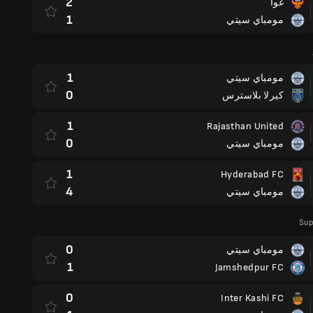
2
غوا
1
مومباي سيتي
1
مومباي سيتي
0
كيرلا بلاسترس
1
Rajasthan United
0
مومباي سيتي
1
Hyderabad FC
4
مومباي سيتي
Sup
0
مومباي سيتي
1
Jamshedpur FC
0
Inter Kashi FC