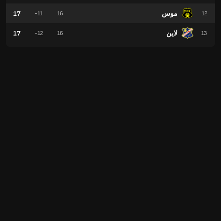
موس
17
-11
16
12
لاين
17
-12
16
13