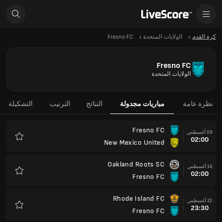
كرة القدم
الولايات المتحدة
Fresno FC
Fresno FC
الولايات المتحدة
نظرة عامة
مباريات مجدولة
النتائج
الترتيب
التشكيلة
Fresno FC
09 أغسطس
02:00
New Mexico United
المفضلة
Oakland Roots SC
16 أغسطس
02:00
Fresno FC
المفضلة
Rhode Island FC
22 أغسطس
23:30
Fresno FC
المفضلة