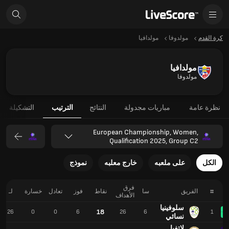
كرة القدم
مولدوفا
مولدافيا
مولدافيا
مولدوفا
نظرة عامة
مباريات مجدولة
النتائج
الترتيب
التشكيلة
European Championship, Women,
Qualification 2025, Group C2
الكل
على ملعبه
خارج معلبه
نموذج
فرق
#
الفريق
سا
نقاط
فوز
تعادل
خسارة
لـ
الأهداف
سلوفينيا
18
26
0
0
6
26
6
1
نسائي
لاتفيا